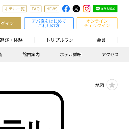
ホテル一覧
FAQ
NEWS
アパ直をはじめて
オンライン
ログイン
ご利用の方
チェックイン
遊び・体験
トリプルワン
会員
覧
館内案内
ホテル詳細
アクセス
地図