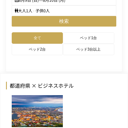
8月9日 (日)
—
8月10日 (月)
大人
1
人 · 子供
0
人
検索
全て
ベッド1台
ベッド2台
ベッド3台以上
都道府県 × ビジネスホテル