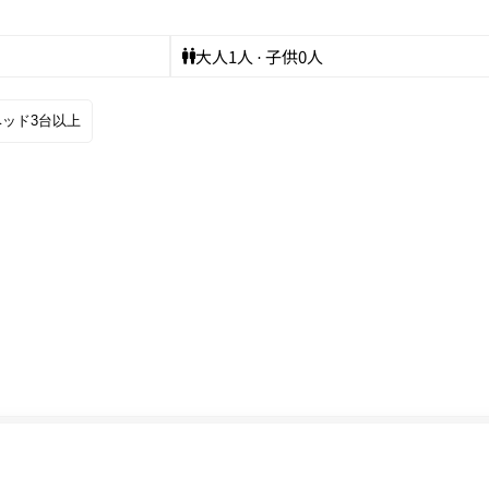
大人
1
人 · 子供
0
人
ベッド3台以上