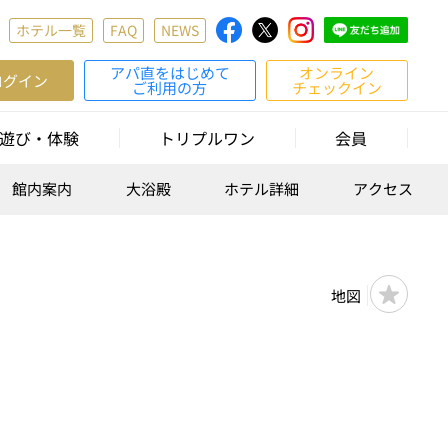
ホテル一覧
FAQ
NEWS
アパ直をはじめて
オンライン
ログイン
ご利用の方
チェックイン
遊び・体験
トリプルワン
会員
館内案内
大浴殿
ホテル詳細
アクセス
地図