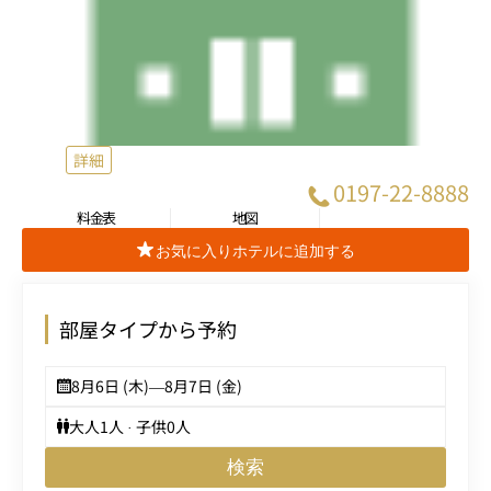
詳細
0197-22-8888
料金表
地図
お気に入りホテルに追加する
部屋タイプから予約
8月6日 (木)
—
8月7日 (金)
大人
1
人 · 子供
0
人
検索