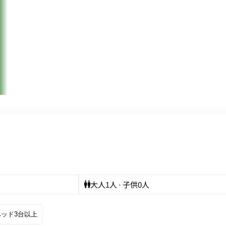
大人
1
人 · 子供
0
人
ベッド3台以上