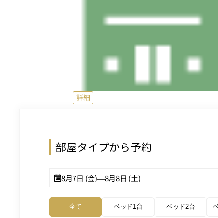
詳細
部屋タイプから予約
8月7日 (金)
—
8月8日 (土)
全て
ベッド1台
ベッド2台