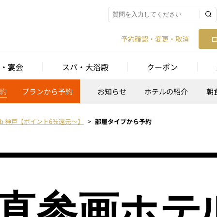
予約確認・変更・取消
・宴会
スパ・大浴殿
クーポン
約
プランから予約
お知らせ
ホテルの紹介
朝
e b 神戸【ポイント6％還元～】
部屋タイプから予約