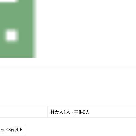
大人
1
人 · 子供
0
人
ベッド3台以上