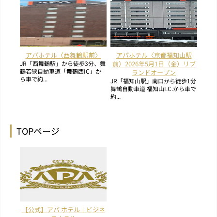
アパホテル〈西舞鶴駅前〉
アパホテル〈京都福知山駅
JR「西舞鶴駅」から徒歩3分、舞
前〉2026年5月1日（金）リブ
鶴若狭自動車道「舞鶴西IC」か
ランドオープン
ら車で約...
JR「福知山駅」南口から徒歩1分
舞鶴自動車道 福知山I.C.から車で
約...
TOPページ
【公式】アパ ホテル｜ビジネ