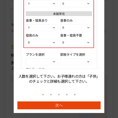
プラン詳細はこちら
ご選択中のプラン詳細がご確認いただけます。
空室が表示されない場合は、〈翌月〉や〈プラン/人数/
部屋タイプ〉を変更してください。
使用方法について
検索条件を変更する場合部屋人数より変更ください。
表示料金(税込)
上段：人数合計
人数を選択して下さい。お子様連れの方は「子供」
続いてプ
のチェックと詳細も選択して下さい。
-
-
-
-
-
-
-
次へ