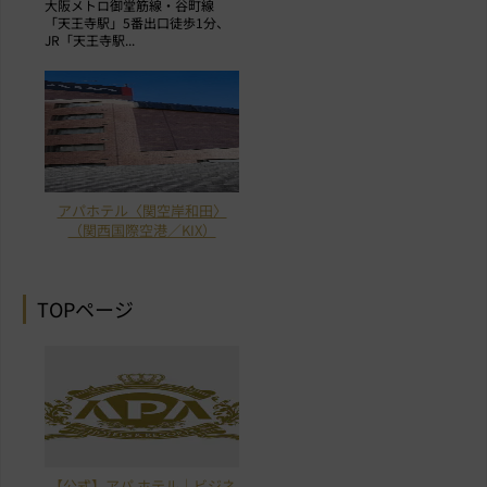
大阪メトロ御堂筋線・谷町線
「天王寺駅」5番出口徒歩1分、
JR「天王寺駅...
アパホテル〈関空岸和田〉
（関西国際空港／KIX）
TOPページ
【公式】アパ ホテル｜ビジネ