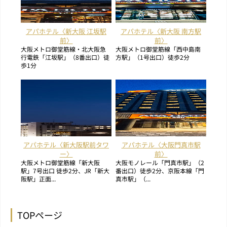
アパホテル〈新大阪 江坂駅
アパホテル〈新大阪 南方駅
前〉
前〉
大阪メトロ御堂筋線・北大阪急
大阪メトロ御堂筋線「西中島南
行電鉄「江坂駅」（8番出口）徒
方駅」（1号出口）徒歩2分
歩1分
アパホテル〈新大阪駅前タワ
アパホテル〈大阪門真市駅
ー〉
前〉
大阪メトロ御堂筋線「新大阪
大阪モノレール「門真市駅」（2
駅」7号出口 徒歩2分、JR「新大
番出口）徒歩2分、京阪本線「門
阪駅」正面...
真市駅」（...
TOPページ