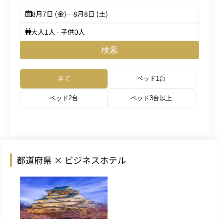
8月7日 (金)
—
8月8日 (土)
大人
1
人 · 子供
0
人
検索
全て
ベッド1台
ベッド2台
ベッド3台以上
都道府県 × ビジネスホテル