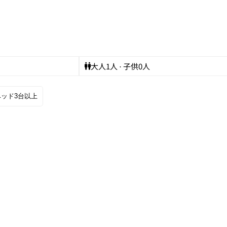
大人
1
人 · 子供
0
人
ベッド3台以上