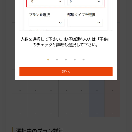
-
-
-
-
-
-
-
人数を選択して下さい。お子様連れの方は「子供」
続いてプ
-
-
-
-
-
-
-
のチェックと詳細も選択して下さい。
-
-
-
-
-
-
-
次へ
-
-
-
-
-
-
-
-
-
-
-
-
-
-
選択中のプラン詳細