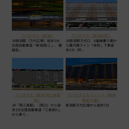
アパホテル〈新潟〉
アパホテル〈新潟古町〉
JR新潟駅（万代広場）徒歩3分、
JR新潟駅万代口 6番線乗り場か
北陸自動車道「新潟西I.C.」、磐
ら萬代橋ライン「本町」下車徒
越自...
歩2分（所...
アパホテル〈新潟 燕三条駅
アパホテル＆リゾート〈新潟
前〉
駅前大通〉
JR「燕三条駅」（燕口）から徒
新潟駅万代広場から徒歩7分
歩3分北陸自動車道「三条燕IC」
から車で...