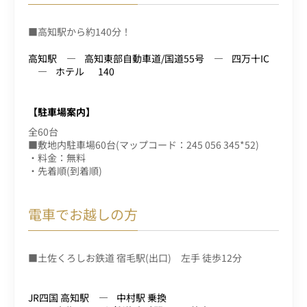
■高知駅から約140分！
高知駅
高知東部自動車道/国道55号
四万十IC
ホテル
140
【駐車場案内】
全60台
■敷地内駐車場60台(マップコード：245 056 345*52)
・料金：無料
・先着順(到着順)
電車でお越しの方
■土佐くろしお鉄道 宿毛駅(出口) 左手 徒歩12分
JR四国 高知駅
中村駅 乗換