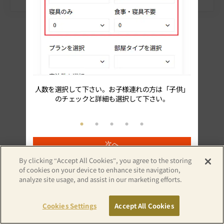
人数を選択して下さい。お子様連れの方は「子供」
続いてプ
のチェックと詳細も選択して下さい。
次へ
By clicking “Accept All Cookies”, you agree to the storing
of cookies on your device to enhance site navigation,
analyze site usage, and assist in our marketing efforts.
Copyright© APA GROUP, ALL RIGHTS RESERVED.
Cookies Settings
Accept All Cookies