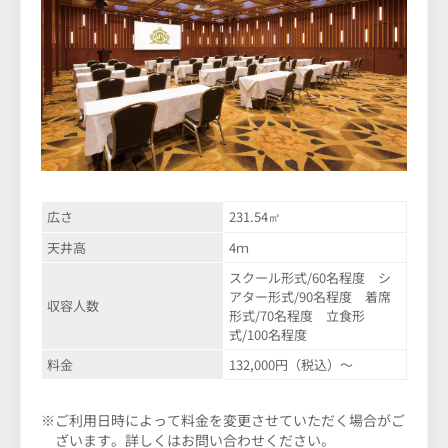
広さ
231.54㎡
天井高
4ｍ
スクール形式/60名程度 シ
アター形式/90名程度 着席
収容人数
形式/70名程度 立食形
式/100名程度
料金
132,000円（税込）～
※ご利用日時によって料金を変更させていただく場合がご
ざいます。詳しくはお問い合わせください。