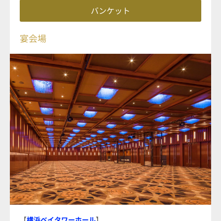
バンケット
宴会場
【
横浜ベイタワーホール
】