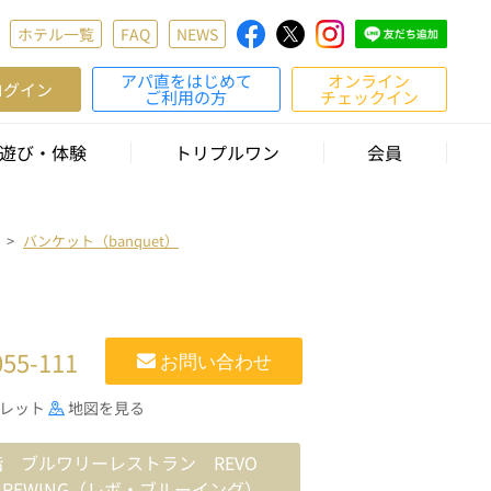
ホテル一覧
FAQ
NEWS
アパ直をはじめて
オンライン
ログイン
ご利用の方
チェックイン
遊び・体験
トリプルワン
会員
バンケット（banquet）
055-111
お問い合わせ
フレット
地図を見る
階 ブルワリーレストラン REVO
BREWING（レボ・ブルーイング）