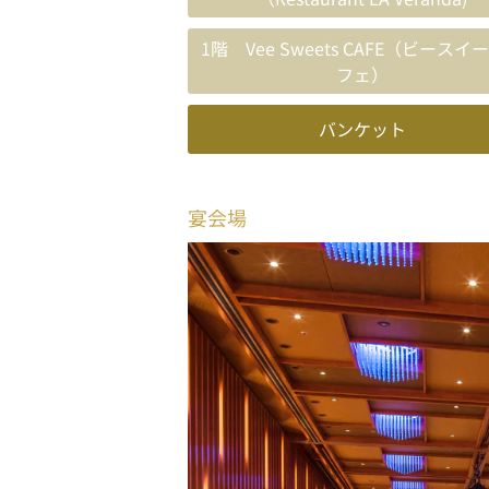
1階 Vee Sweets CAFE（ビースイ
フェ）
バンケット
宴会場
【
横浜ベイタワーホール
】
約660㎡の大宴会場（3F）を始め、4
ズに合わせてご利用いただけます。