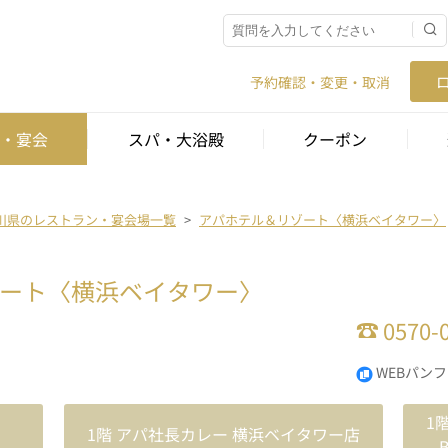
予約確認・変更・取消
・宴会
スパ・大浴殿
クーポン
川県のレストラン・宴会場一覧
アパホテル＆リゾート〈横浜ベイタワー〉
ート〈横浜ベイタワー〉
0570-
WEBパン
1
1階 アパ社長カレー 横浜ベイタワー店