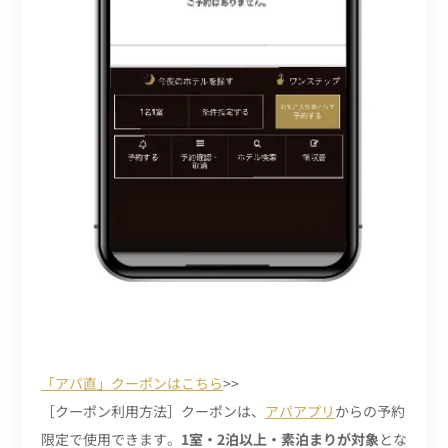
「アパ直」クーポンはこちら
>>
［クーポン利用方法］クーポンは、
アパアプリ
からの予約
限定で使用できます。
1室・2泊以上・素泊まりが対象
とな