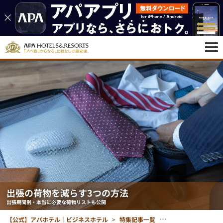
出張の荷物を減らす3つの方法
出張期間別・本当に必要な荷物リストも公開
【公式】アパホテル｜ビジネスホテル
特集記事一覧
出張の荷物を減らす