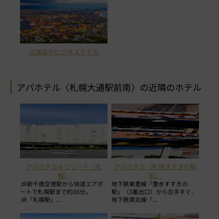
北海道のビジネスホテル
アパホテル〈札幌大通駅前南〉の近隣のホテル
アパホテル＆リゾート〈札
アパホテル〈札幌すすきの駅
幌〉
前〉
JR新千歳空港駅から快速エアポ
地下鉄東豊線「豊水すすきの
ートで札幌駅まで約36分。
駅」（3番出口）から左手すぐ、
JR「札幌駅」...
地下鉄南北線「...