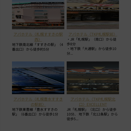
アパホテル〈札幌すすきの駅
アパホテル〈TKP札幌駅前〉
西〉
・JR「札幌駅」（南口）から徒
歩8分
地下鉄南北線「すすきの駅」（4
・地下鉄「大通駅」から徒歩10
番出口）から徒歩約5分
分...
アパホテル〈札幌豊水すすき
アパホテル〈TKP札幌駅北
の駅前〉
口〉EXCELLENT
地下鉄東豊線「豊水すすきの
JR「札幌駅」（北口）から徒歩
駅」（6番出口）から徒歩1分
10分、 地下鉄「北12条駅」から
徒歩5...