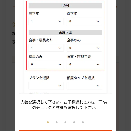
空室が表示されない場合は、〈翌月〉や〈プラン/人数/
部屋タイプ〉を変更してください。
使用方法について
検索条件を変更する場合部屋人数より変更ください。
表示料金(税込)
上段：人数合計
-
-
-
-
-
-
-
人数を選択して下さい。お子様連れの方は「子供」
続いてプ
-
-
-
-
-
-
-
のチェックと詳細も選択して下さい。
-
-
-
-
-
-
-