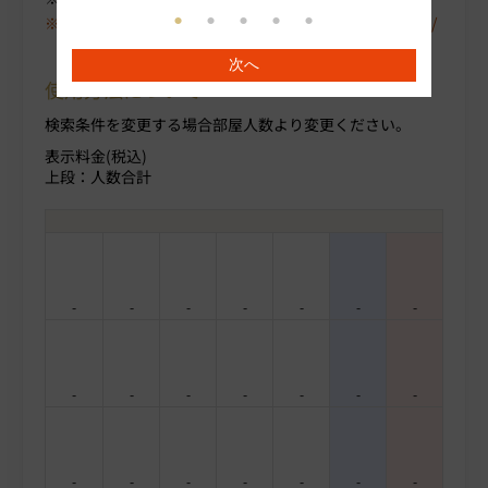
空室が表示されない場合は、〈翌月〉や〈プラン/人数/
部屋タイプ〉を変更してください。
次へ
使用方法について
検索条件を変更する場合部屋人数より変更ください。
表示料金(税込)
上段：人数合計
-
-
-
-
-
-
-
-
-
-
-
-
-
-
-
-
-
-
-
-
-