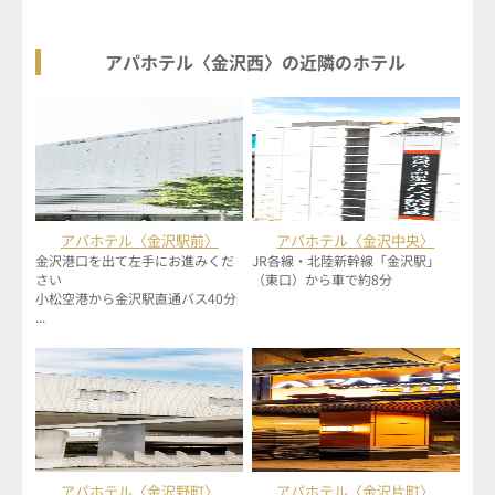
アパホテル〈金沢西〉の近隣のホテル
アパホテル〈金沢駅前〉
アパホテル〈金沢中央〉
金沢港口を出て左手にお進みくだ
JR各線・北陸新幹線「金沢駅」
さい
（東口）から車で約8分
小松空港から金沢駅直通バス40分
...
アパホテル〈金沢野町〉
アパホテル〈金沢片町〉