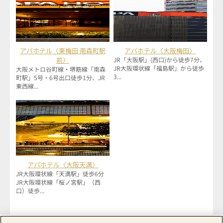
アパホテル〈東梅田 南森町駅
アパホテル〈大阪梅田〉
前〉
JR「大阪駅」(西口)から徒歩7分、
JR大阪環状線「福島駅」から徒歩
大阪メトロ谷町線・堺筋線「南森
3...
町駅」5号・6号出口徒歩1分、JR
東西線...
アパホテル〈大阪天満〉
JR大阪環状線「天満駅」徒歩6分
JR大阪環状線「桜ノ宮駅」（西
口）徒歩...