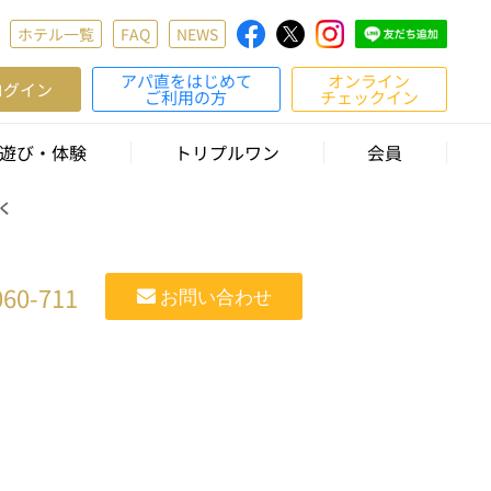
ホテル一覧
FAQ
NEWS
アパ直をはじめて
オンライン
ログイン
ご利用の方
チェックイン
遊び・体験
トリプルワン
会員
く
060-711
お問い合わせ