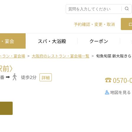
予約確認・変更・取消
・宴会
スパ・大浴殿
クーポン
トラン・宴会場
大阪府のレストラン・宴会場一覧
旬魚旬菜 新大阪きら
駅前〉
1番
徒歩2分
詳細
0570-
地図を見る