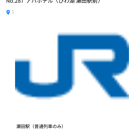
No.287
アパホテル〈びわ湖 瀬田駅前〉
：
瀬田駅（普通列車のみ）