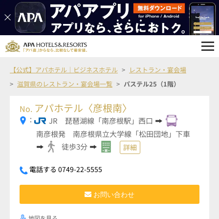
【公式】アパホテル｜ビジネスホテル
レストラン・宴会場
滋賀県のレストラン・宴会場一覧
パステル25（1階）
アパホテル〈彦根南〉
No.
：
JR 琵琶湖線「南彦根駅」西口
南彦根発 南彦根県立大学線「松田団地」下車
徒歩3分
詳細
電話する 0749-22-5555
お問い合わせ
地図を見る