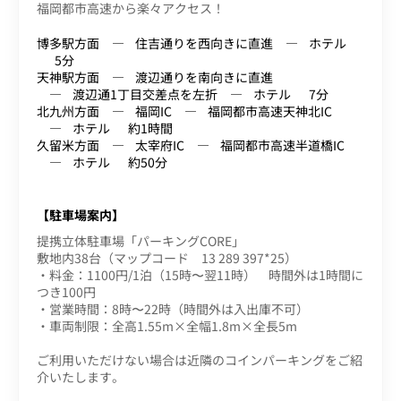
福岡都市高速から楽々アクセス！
博多駅方面
住吉通りを西向きに直進
ホテル
5分
天神駅方面
渡辺通りを南向きに直進
渡辺通1丁目交差点を左折
ホテル
7分
北九州方面
福岡IC
福岡都市高速天神北IC
ホテル
約1時間
久留米方面
太宰府IC
福岡都市高速半道橋IC
ホテル
約50分
【駐車場案内】
提携立体駐車場「パーキングCORE」
敷地内38台（マップコード 13 289 397*25）
・料金：1100円/1泊（15時〜翌11時） 時間外は1時間に
つき100円
・営業時間：8時〜22時（時間外は入出庫不可）
・車両制限：全高1.55m×全幅1.8m×全長5m
ご利用いただけない場合は近隣のコインパーキングをご紹
介いたします。