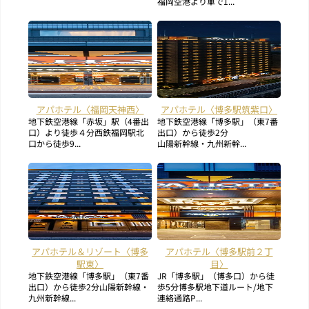
福岡空港より車で1...
アパホテル〈福岡天神西〉
アパホテル〈博多駅筑紫口〉
地下鉄空港線「赤坂」駅（4番出
地下鉄空港線「博多駅」（東7番
口）より徒歩４分西鉄福岡駅北
出口）から徒歩2分
口から徒歩9...
山陽新幹線・九州新幹...
アパホテル＆リゾート〈博多
アパホテル〈博多駅前２丁
駅東〉
目〉
地下鉄空港線「博多駅」（東7番
JR「博多駅」（博多口）から徒
出口）から徒歩2分山陽新幹線・
歩5分博多駅地下道ルート/地下
九州新幹線...
連絡通路P...