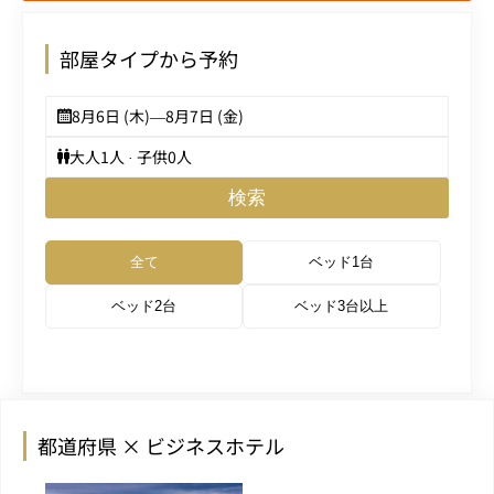
部屋タイプから予約
8月6日 (木)
—
8月7日 (金)
大人
1
人 · 子供
0
人
検索
全て
ベッド1台
ベッド2台
ベッド3台以上
都道府県 × ビジネスホテル