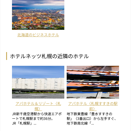
北海道のビジネスホテル
ホテルネッツ札幌の近隣のホテル
アパホテル＆リゾート〈札
アパホテル〈札幌すすきの駅
幌〉
前〉
JR新千歳空港駅から快速エアポ
地下鉄東豊線「豊水すすきの
ートで札幌駅まで約36分。
駅」（3番出口）から左手すぐ、
JR「札幌駅」...
地下鉄南北線「...