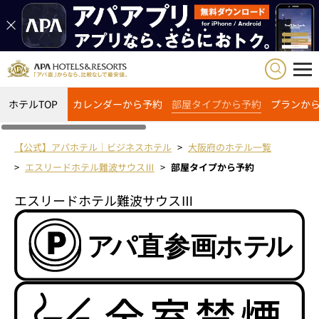
ホテルTOP
カレンダーから予約
部屋タイプから予約
プランか
【公式】アパホテル｜ビジネスホテル
大阪府のホテル一覧
エスリードホテル難波サウスⅢ
部屋タイプから予約
エスリードホテル難波サウスⅢ