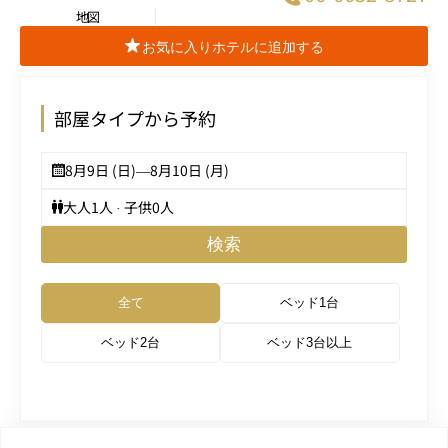
地図
お気に入りホテルに追加する
部屋タイプから予約
8月9日 (日)
—
8月10日 (月)
大人
1
人 · 子供
0
人
検索
全て
ベッド1台
ベッド2台
ベッド3台以上