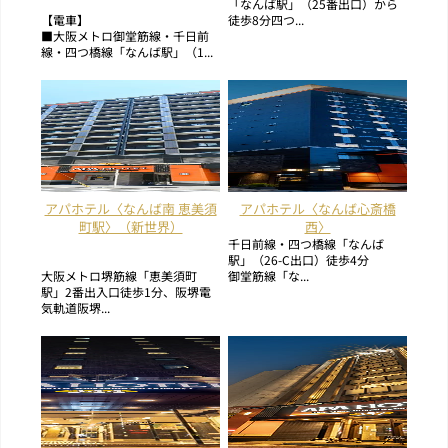
「なんば駅」（25番出口）から
【電車】
徒歩8分四つ...
■大阪メトロ御堂筋線・千日前
線・四つ橋線「なんば駅」（1...
アパホテル〈なんば南 恵美須
アパホテル〈なんば心斎橋
町駅〉（新世界）
西〉
千日前線・四つ橋線「なんば
駅」（26-C出口）徒歩4分
大阪メトロ堺筋線「恵美須町
御堂筋線「な...
駅」2番出入口徒歩1分、阪堺電
気軌道阪堺...