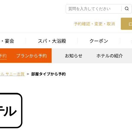
予約確認・変更・取消
・宴会
スパ・大浴殿
クーポン
予約
プランから予約
お知らせ
ホテルの紹介
テル サニー志賀
部屋タイプから予約