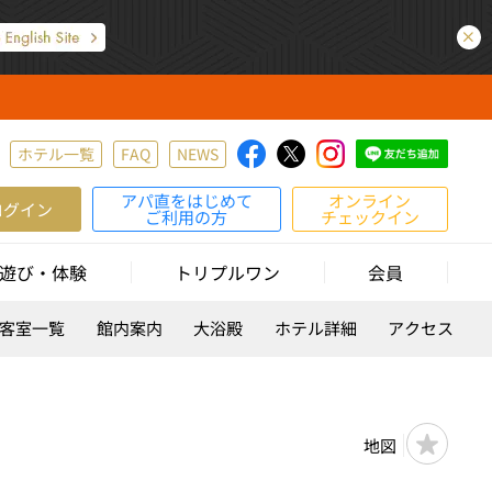
ホテル一覧
FAQ
NEWS
アパ直をはじめて
オンライン
ログイン
ご利用の方
チェックイン
遊び・体験
トリプルワン
会員
客室一覧
館内案内
大浴殿
ホテル詳細
アクセス
地図