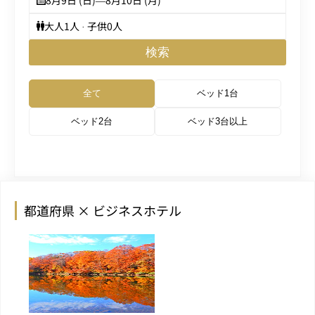
8月9日 (日)
—
8月10日 (月)
大人
1
人 · 子供
0
人
検索
全て
ベッド1台
ベッド2台
ベッド3台以上
都道府県 × ビジネスホテル