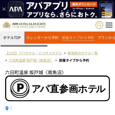
ホテルTOP
カレンダーから予約
部屋タイプから予約
プランか
【公式】アパホテル｜ビジネスホテル
新潟県のホテル一覧
六日町温泉 坂戸城〈南魚沼〉
部屋タイプから予約
六日町温泉 坂戸城〈南魚沼〉
：