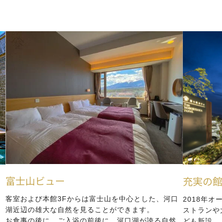
富士山ビュー
充実の
客室および本館3Fからは富士山を中心とした、河口
2018年
湖近辺の雄大な自然を見ることができます。
ストランや
お食事の後に、ご入浴の前後に、河口湖が誇る自然
ども新設。