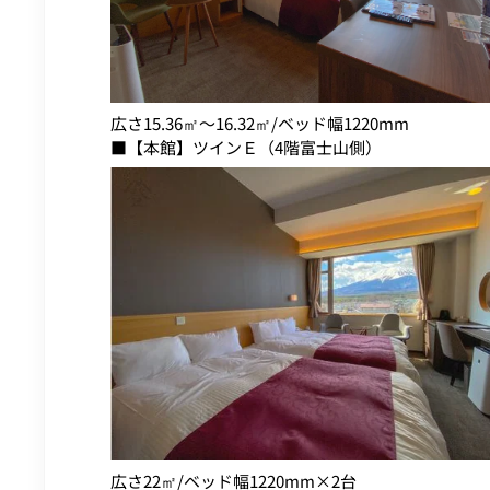
広さ15.36㎡～16.32㎡/ベッド幅1220mm
■【本館】ツインＥ（4階富士山側）
広さ22㎡/ベッド幅1220mm×2台