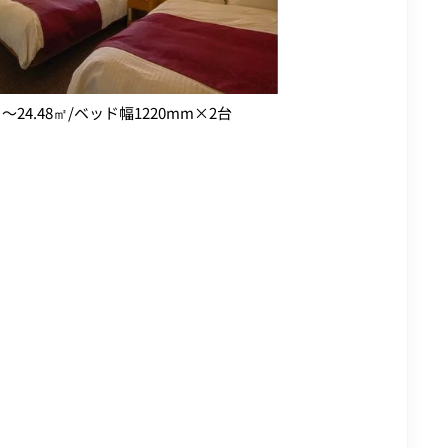
㎡～24.48㎡/ベッド幅1220mm×2台