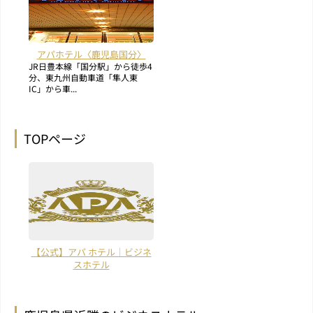
アパホテル〈鹿児島国分〉
JR日豊本線「国分駅」から徒歩4
分、東九州自動車道「隼人東
IC」から車...
TOPページ
【公式】アパ ホテル｜ビジネ
スホテル