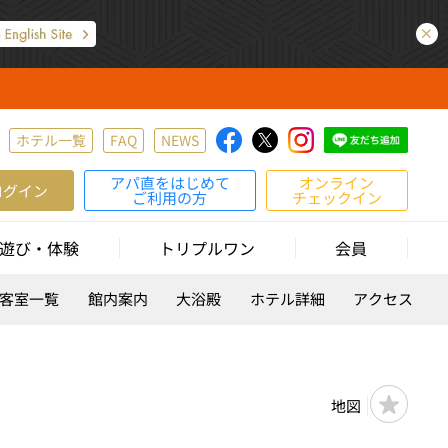
ホテル一覧
FAQ
NEWS
アパ直をはじめて
オンライン
ログイン
ご利用の方
チェックイン
遊び・体験
トリプルワン
会員
客室一覧
館内案内
大浴殿
ホテル詳細
アクセス
地図