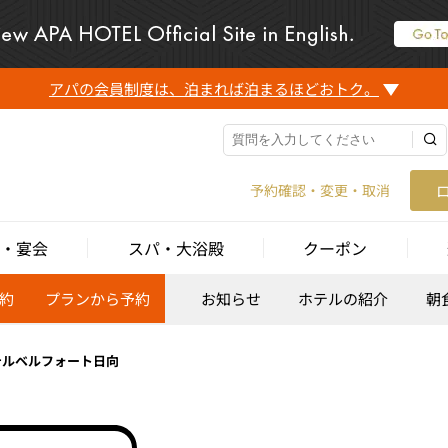
アパの会員制度は、泊まれば泊まるほどおトク。
予約確認・変更・取消
・宴会
スパ・大浴殿
クーポン
約
プランから予約
お知らせ
ホテルの紹介
朝
テルベルフォート日向