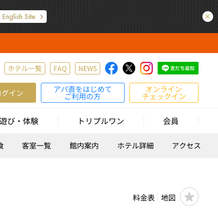
ホテル一覧
FAQ
NEWS
アパ直をはじめて
オンライン
ログイン
ご利用の方
チェックイン
遊び・体験
トリプルワン
会員
食
客室一覧
館内案内
ホテル詳細
アクセス
料金表
地図