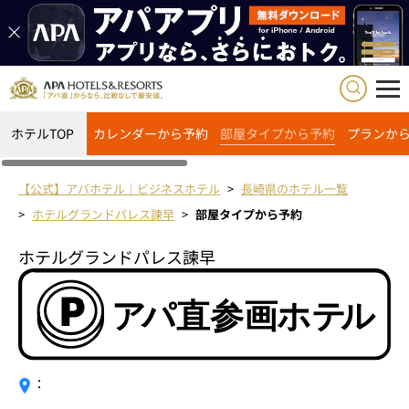
ホテルTOP
カレンダーから予約
部屋タイプから予約
プランか
【公式】アパホテル｜ビジネスホテル
長崎県のホテル一覧
ホテルグランドパレス諫早
部屋タイプから予約
ホテルグランドパレス諫早
：