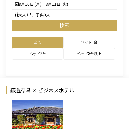
8月10日 (月)
—
8月11日 (火)
大人
1
人 · 子供
0
人
検索
全て
ベッド1台
ベッド2台
ベッド3台以上
都道府県 × ビジネスホテル