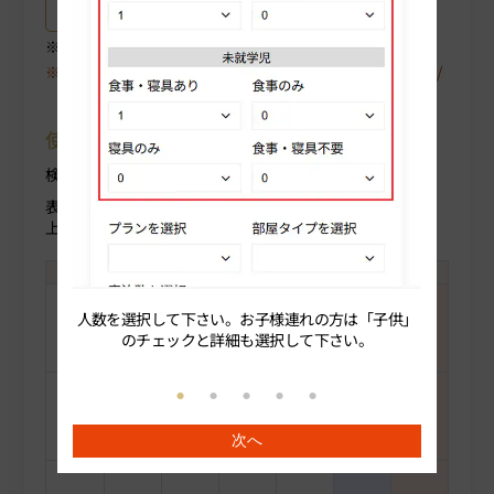
プラン詳細はこちら
ご選択中のプラン詳細がご確認いただけます。
空室が表示されない場合は、〈翌月〉や〈プラン/人数/
部屋タイプ〉を変更してください。
使用方法について
検索条件を変更する場合部屋人数より変更ください。
表示料金(税込)
上段：人数合計
人数を選択して下さい。お子様連れの方は「子供」
続いてプ
のチェックと詳細も選択して下さい。
-
-
-
-
-
-
-
次へ
-
-
-
-
-
-
-