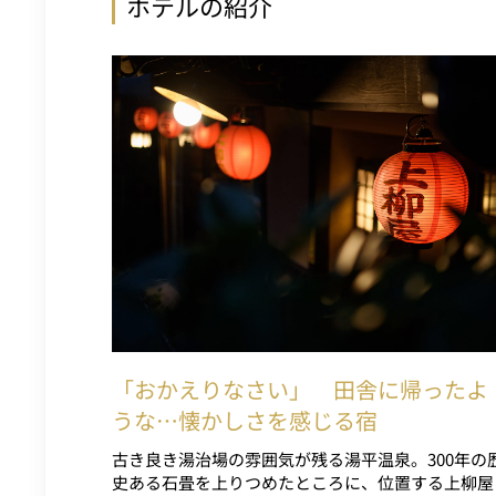
ホテルの紹介
「おかえりなさい」 田舎に帰ったよ
うな…懐かしさを感じる宿
古き良き湯治場の雰囲気が残る湯平温泉。300年の
史ある石畳を上りつめたところに、位置する上柳屋