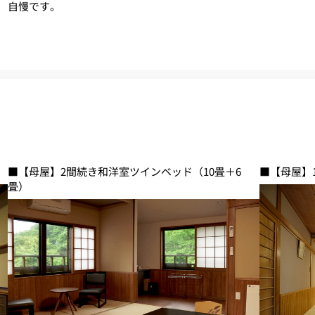
自慢です。
■【母屋】2間続き和洋室ツインベッド（10畳＋6
■【母屋】
畳）