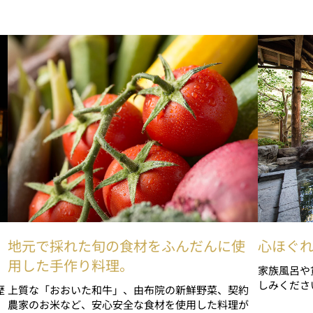
地元で採れた旬の食材をふんだんに使
心ほぐ
用した手作り料理。
家族風呂や
しみくださ
歴
上質な「おおいた和牛」、由布院の新鮮野菜、契約
農家のお米など、安心安全な食材を使用した料理が