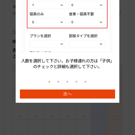
ご選択中のプラン詳細がご確認いただけます。
空室が表示されない場合は、〈翌月〉や〈プラン/人数/
部屋タイプ〉を変更してください。
使用方法について
検索条件を変更する場合部屋人数より変更ください。
表示料金(税込)
上段：人数合計
人数を選択して下さい。お子様連れの方は「子供」
続いてプ
のチェックと詳細も選択して下さい。
-
-
-
-
-
-
-
次へ
-
-
-
-
-
-
-