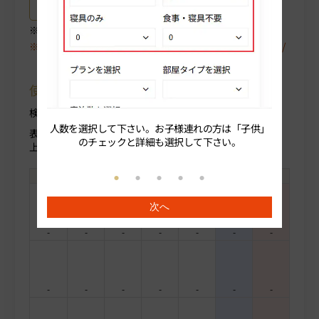
プラン詳細はこちら
ご選択中のプラン詳細がご確認いただけます。
空室が表示されない場合は、〈翌月〉や〈プラン/人数/
部屋タイプ〉を変更してください。
使用方法について
検索条件を変更する場合部屋人数より変更ください。
人数を選択して下さい。お子様連れの方は「子供」
続いてプ
表示料金(税込)
のチェックと詳細も選択して下さい。
上段：人数合計
次へ
-
-
-
-
-
-
-
-
-
-
-
-
-
-