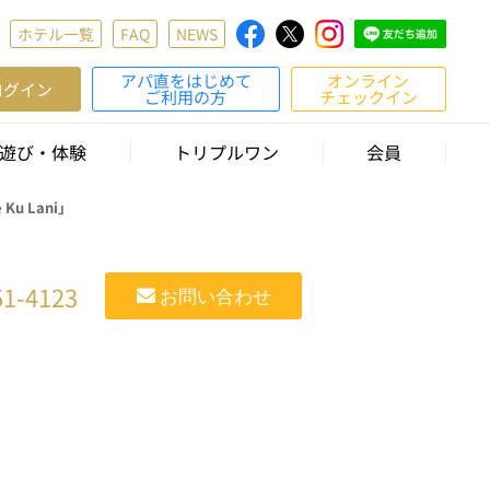
ホテル一覧
FAQ
NEWS
アパ直をはじめて
オンライン
ログイン
ご利用の方
チェックイン
遊び・体験
トリプルワン
会員
Ku Lani」
51-4123
お問い合わせ