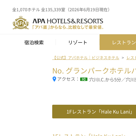
全1,070ホテル 全135,339室（2026年6月19日現在）
宿泊検索
リゾート
レストラン
【公式】アパホテル｜ビジネスホテル
レス
No.
グランパークホテル
アクセス：
穴川I.C.から5分／穴川東
1Fレストラン「Hale Ku Lani」
1Fレストラン「Hale Ku Lani」