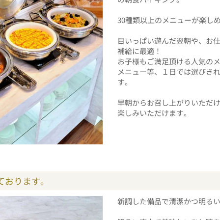
30種類以上のメニューが楽し
目いっぱい遊んだ翌朝や、お
補給に最適！
お子様もご満足頂ける人気の
メニュー等、１日では選びき
す。
早朝からお召し上がりいただ
楽しみいただけます。
ております。
新調した備品で清潔かつ明る