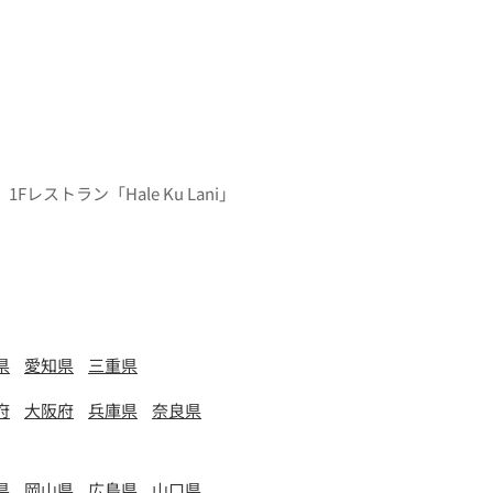
1Fレストラン「Hale Ku Lani」
県
愛知県
三重県
府
大阪府
兵庫県
奈良県
県
岡山県
広島県
山口県