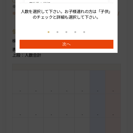
ご選択中のプラン詳細がご確認いただけます。
人数を選択して下さい。お子様連れの方は「子供」
続いてプ
空室が表示されない場合は、〈翌月〉や〈プラン/人数/
のチェックと詳細も選択して下さい。
部屋タイプ〉を変更してください。
使用方法について
検索条件を変更する場合部屋人数より変更ください。
次へ
表示料金(税込)
上段：人数合計
-
-
-
-
-
-
-
-
-
-
-
-
-
-