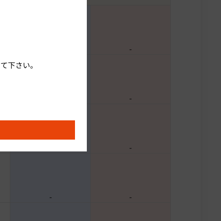
-
-
して下さい。
続いてプラン、部屋タイプ、
-
-
-
-
-
-