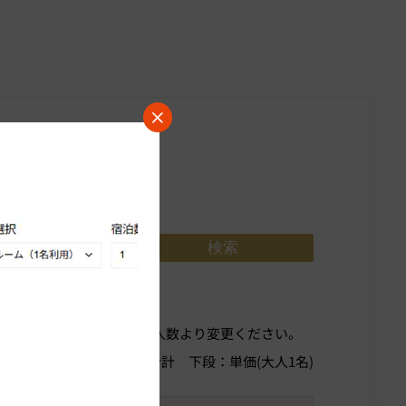
宿泊数を選択
用方法について
索条件を変更する場合部屋人数より変更ください。
示料金(税込)
上段：人数合計
下段：単価(大人1名)