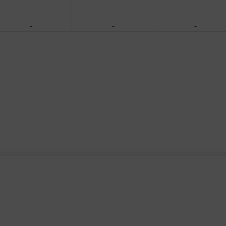
-
-
-