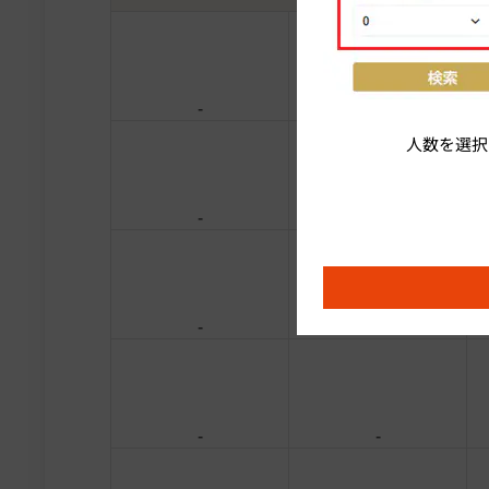
-
-
人数を選択
-
-
-
-
-
-