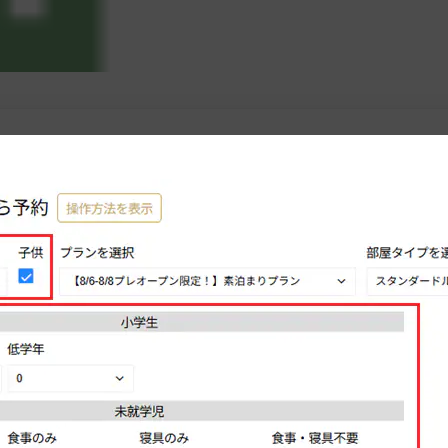
部屋タイプを選択
使
検
表
/人数/部屋タイプ〉を変更してください。