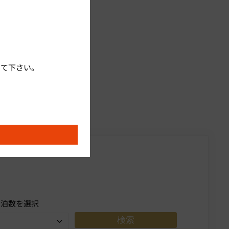
して下さい。
続いてプラン、部屋タイプ、
宿泊数を選択