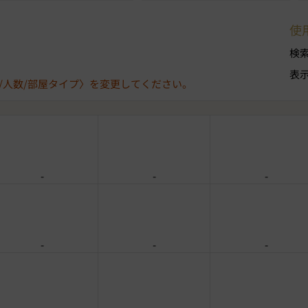
使
検
表
/人数/部屋タイプ〉を変更してください。
-
-
-
-
-
-