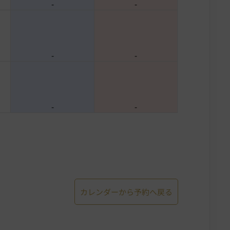
-
-
-
-
-
-
カレンダーから予約へ戻る