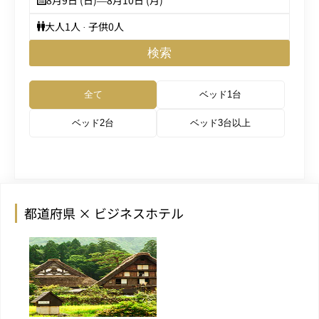
8月9日 (日)
—
8月10日 (月)
大人
1
人 · 子供
0
人
検索
全て
ベッド1台
ベッド2台
ベッド3台以上
都道府県 × ビジネスホテル