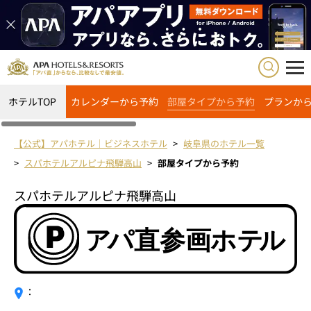
ホテルTOP
カレンダーから予約
部屋タイプから予約
プランか
【公式】アパホテル｜ビジネスホテル
岐阜県のホテル一覧
スパホテルアルピナ飛騨高山
部屋タイプから予約
スパホテルアルピナ飛騨高山
：