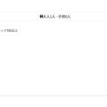
大人
1
人 · 子供
0
人
ベッド3台以上