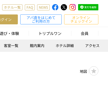
ホテル一覧
FAQ
NEWS
アパ直をはじめて
オンライン
ログイン
ご利用の方
チェックイン
遊び・体験
トリプルワン
会員
客室一覧
館内案内
ホテル詳細
アクセス
地図