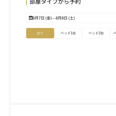
部屋タイプから予約
8月7日 (金)
—
8月8日 (土)
全て
ベッド1台
ベッド2台