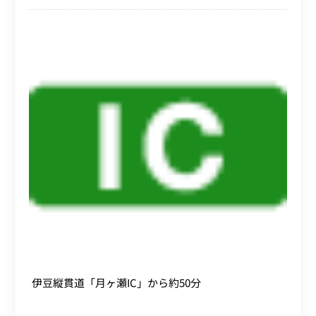
伊豆縦貫道「月ヶ瀬IC」から約50分