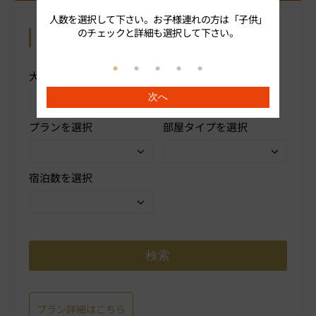
人数を選択して下さい。お子様連れの方は「子供」
続いてプ
のチェックと詳細も選択して下さい。
カレンダーから予約
操作方法を表示
大人人数を選択
子供
次へ
プランを選択
部屋タイプを選択
宿泊数を選択
プラン詳細はこちら