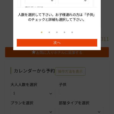
人数を選択して下さい。お子様連れの方は「子供」
続いてプ
のチェックと詳細も選択して下さい。
詳細
054-643-4311
次へ
料金表
地図
お気に入りホテルに追加する
カレンダーから予約
操作方法を表示
大人人数を選択
子供
プランを選択
部屋タイプを選択