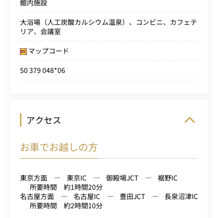
館内施設
大浴場（人工炭酸カルシウム温泉）、コンビニ、カフェテ
リア、会議室
マップコード
50 379 048*06
アクセス
お車でお越しの方
東京方面
東京IC
御殿場JCT
裾野IC
所要時間 約1時間20分
名古屋方面
名古屋IC
豊田JCT
長泉沼津IC
所要時間 約2時間10分