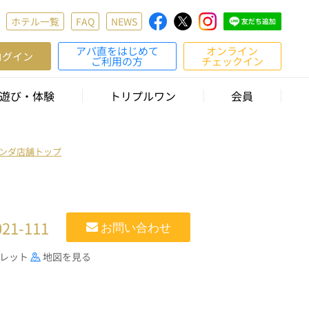
ホテル一覧
FAQ
NEWS
アパ直をはじめて
オンライン
ログイン
ご利用の方
チェックイン
遊び・体験
トリプルワン
会員
ランダ店舗トップ
021-111
お問い合わせ
フレット
地図を見る