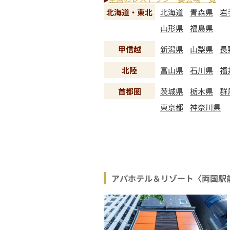
北海道・東北
北海道
青森県
岩
山形県
福島県
甲信越
新潟県
山梨県
長
北陸
富山県
石川県
福
首都圏
茨城県
栃木県
群
東京都
神奈川県
アパホテル＆リゾート〈両国駅