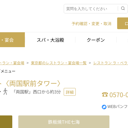
予約確認・変更・取消
・宴会
スパ・大浴殿
クーポン
トラン・宴会場
東京都のレストラン・宴会場一覧
レストラン ラ・ベ
ダメニュー
ト〈両国駅前タワー〉
「両国駅」西口から約3分
詳細
0570-
WEBパン
鉄板焼THE七海