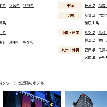
手県
宮城県
秋田県
東海
岐阜県
静岡
関西
滋賀県
京都
野県
和歌山県
井県
中国・四国
鳥取県
島根
徳島県
香川
馬県
埼玉県
千葉県
九州・沖縄
福岡県
佐賀
宮崎県
鹿児
前タワー〉の近隣のホテル