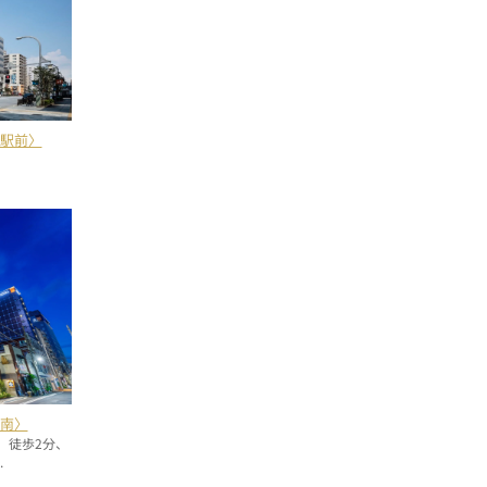
町駅前〉
門南〉
）徒歩2分、
.